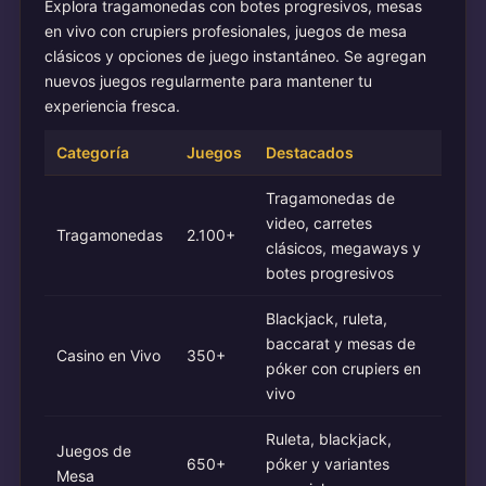
Explora tragamonedas con botes progresivos, mesas
en vivo con crupiers profesionales, juegos de mesa
clásicos y opciones de juego instantáneo. Se agregan
nuevos juegos regularmente para mantener tu
experiencia fresca.
Categoría
Juegos
Destacados
Tragamonedas de
video, carretes
Tragamonedas
2.100+
clásicos, megaways y
botes progresivos
Blackjack, ruleta,
baccarat y mesas de
Casino en Vivo
350+
póker con crupiers en
vivo
Ruleta, blackjack,
Juegos de
650+
póker y variantes
Mesa