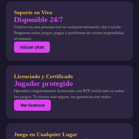
Soporte en Vivo
Disponible 24/7
Chatea con una persona real en cualquier momento, día o noche.
Preguntas sobre juegos, pagos o problemas de cuenta respondidas
al instante.
Iniciar chat
Licenciado y Certificado
Jugador protegido
Operador completamente licenciado con RTP certificado en todos
los juegos. Tu dinero está seguro, tus ganancias son reales.
Ver licencia
Juega en Cualquier Lugar