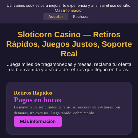
Utilizamos cookies para mejorar tu experiencia y analizar el uso del sitio.
Sloticorn Casino
ES
Jugar
▾
Más información
Aceptar
Rechazar
Tragamonedas
Sloticorn Casino — Retiros
Bonos
Rápidos, Juegos Justos, Soporte
Real
Promociones
Juega miles de tragamonedas y mesas, reclama tu oferta
Soporte
de bienvenida y disfruta de retiros que llegan en horas.
Retiros Rápidos
Pagos en horas
La mayoría de solicitudes de retiro se procesan en 2-4 horas. Sin
demoras, sin excusas. Juega rápido, cobra rápido.
Más información