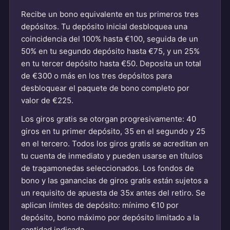
Recibe un bono equivalente en tus primeros tres
depósitos. Tu depósito inicial desbloquea una
coincidencia del 100% hasta €100, seguida de un
50% en tu segundo depósito hasta €75, y un 25%
en tu tercer depósito hasta €50. Deposita un total
de €300 o más en los tres depósitos para
desbloquear el paquete de bono completo por
valor de €225.
Los giros gratis se otorgan progresivamente: 40
giros en tu primer depósito, 35 en el segundo y 25
en el tercero. Todos los giros gratis se acreditan en
tu cuenta de inmediato y pueden usarse en títulos
de tragamonedas seleccionados. Los fondos de
bono y las ganancias de giros gratis están sujetos a
un requisito de apuesta de 35x antes del retiro. Se
aplican límites de depósito: mínimo €10 por
depósito, bono máximo por depósito limitado a la
cantidad indicada.