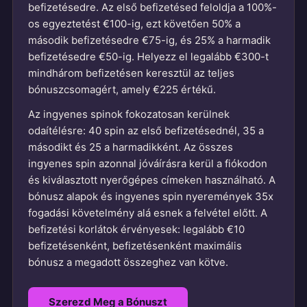
befizetésedre. Az első befizetésed feloldja a 100%-
os egyeztetést €100-ig, ezt követően 50% a
második befizetésedre €75-ig, és 25% a harmadik
befizetésedre €50-ig. Helyezz el legalább €300-t
mindhárom befizetésen keresztül az teljes
bónuszcsomagért, amely €225 értékű.
Az ingyenes spinok fokozatosan kerülnek
odaítélésre: 40 spin az első befizetésednél, 35 a
másodikt és 25 a harmadikként. Az összes
ingyenes spin azonnal jóváírásra kerül a fiókodon
és kiválasztott nyerőgépes címeken használható. A
bónusz alapok és ingyenes spin nyeremények 35x
fogadási követelmény alá esnek a felvétel előtt. A
befizetési korlátok érvényesek: legalább €10
befizetésenként, befizetésenként maximális
bónusz a megadott összeghez van kötve.
Szerezd Meg a Bónuszt