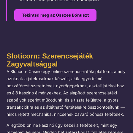
Tekintsd meg az Összes Bónuszt
Sloticorn: Szerencsejáték
Zagyvaltsággal
A Sloticorn Casino egy online szerencsejátéki platform, amely
azoknak a játékosoknak készült, akik egyértelmű
hozzáférést szeretnének nyerőgépekhez, asztali játékokhoz
és élő kaszinó élményekhez. Az alapított szerencsejátéki
szabályok szerint működünk, és a tiszta felületre, a gyors
tranzakciókra és az átlátható feltételekre összpontosítunk —
nincs rejtett mechanika, nincsenek zavaró bónusz feltételek.
A legtöbb online kaszinó úgy kezeli a feltételeit, mint egy
rejtvényt. Mi nem. Minden befizetési korlát, felvételi kérelem