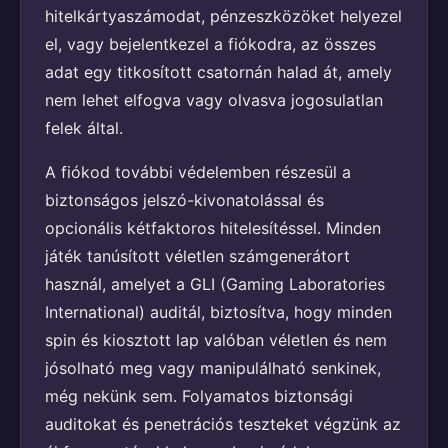
hitelkártyaszámodat, pénzeszközöket helyezel
el, vagy bejelentkezel a fiókodra, az összes
adat egy titkosított csatornán halad át, amely
nem lehet elfogva vagy olvasva jogosulatlan
felek által.
A fiókod további védelemben részesül a
biztonságos jelszó-kivonatolással és
opcionális kétfaktoros hitelesítéssel. Minden
játék tanúsított véletlen számgenerátort
használ, amelyet a GLI (Gaming Laboratories
International) auditál, biztosítva, hogy minden
spin és kiosztott lap valóban véletlen és nem
jósolható meg vagy manipulálható senkinek,
még nekünk sem. Folyamatos biztonsági
auditokat és penetrációs teszteket végzünk az