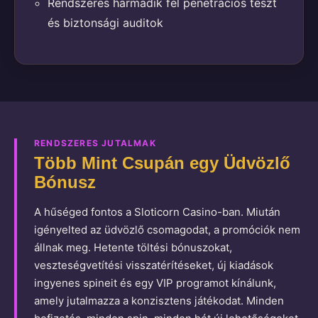
Rendszeres harmadik fél penetrációs teszt
és biztonsági auditok
RENDSZERES JUTALMAK
Több Mint Csupán egy Üdvözlő
Bónusz
A hűséged fontos a Sloticorn Casino-ban. Miután
igényelted az üdvözlő csomagodat, a promóciók nem
állnak meg. Hetente töltési bónuszokat,
veszteségvetítési visszatérítéseket, új kiadások
ingyenes spineit és egy VIP programot kínálunk,
amely jutalmazza a konzisztens játékodat. Minden