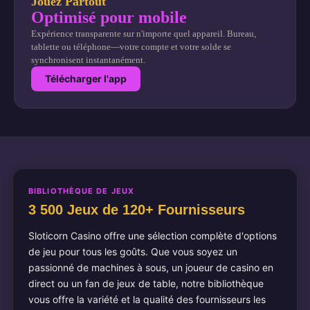
Jouez Partout
Optimisé pour mobile
Expérience transparente sur n'importe quel appareil. Bureau,
tablette ou téléphone—votre compte et votre solde se
synchronisent instantanément.
Télécharger l'app
BIBLIOTHÈQUE DE JEUX
3 500 Jeux de 120+ Fournisseurs
Sloticorn Casino offre une sélection complète d'options
de jeu pour tous les goûts. Que vous soyez un
passionné de machines à sous, un joueur de casino en
direct ou un fan de jeux de table, notre bibliothèque
vous offre la variété et la qualité des fournisseurs les