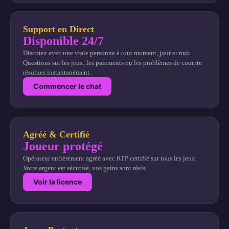
Support en Direct
Disponible 24/7
Discutez avec une vraie personne à tout moment, jour et nuit.
Questions sur les jeux, les paiements ou les problèmes de compte
résolues instantanément.
Commencer le chat
Agréé & Certifié
Joueur protégé
Opérateur entièrement agréé avec RTP certifié sur tous les jeux.
Votre argent est sécurisé, vos gains sont réels.
Voir la licence