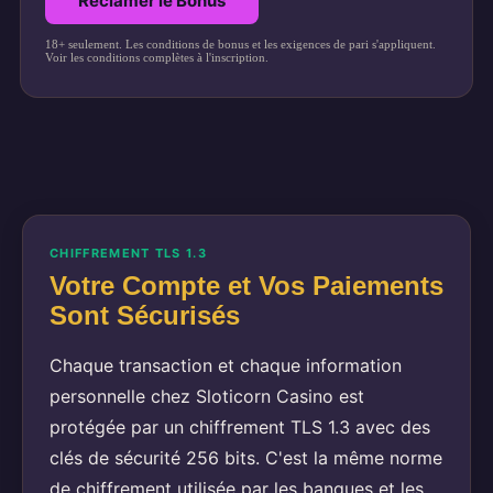
Réclamer le Bonus
18+ seulement. Les conditions de bonus et les exigences de pari s'appliquent.
Voir les conditions complètes à l'inscription.
CHIFFREMENT TLS 1.3
Votre Compte et Vos Paiements
Sont Sécurisés
Chaque transaction et chaque information
personnelle chez Sloticorn Casino est
protégée par un chiffrement TLS 1.3 avec des
clés de sécurité 256 bits. C'est la même norme
de chiffrement utilisée par les banques et les