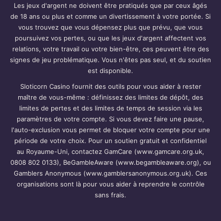
Les jeux d'argent ne doivent être pratiqués que par ceux âgés
de 18 ans ou plus et comme un divertissement à votre portée. Si
vous trouvez que vous dépensez plus que prévu, que vous
poursuivez vos pertes, ou que les jeux d'argent affectent vos
relations, votre travail ou votre bien-être, ces peuvent être des
signes de jeu problématique. Vous n'êtes pas seul, et du soutien
est disponible.
Sloticorn Casino fournit des outils pour vous aider à rester
maître de vous-même : définissez des limites de dépôt, des
limites de pertes et des limites de temps de session via les
paramètres de votre compte. Si vous devez faire une pause,
l'auto-exclusion vous permet de bloquer votre compte pour une
période de votre choix. Pour un soutien gratuit et confidentiel
au Royaume-Uni, contactez GamCare (www.gamcare.org.uk,
0808 802 0133), BeGambleAware (www.begambleaware.org), ou
Gamblers Anonymous (www.gamblersanonymous.org.uk). Ces
organisations sont là pour vous aider à reprendre le contrôle
sans frais.