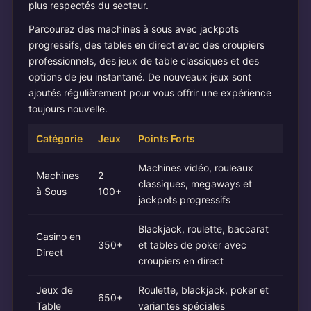
plus respectés du secteur.
Parcourez des machines à sous avec jackpots
progressifs, des tables en direct avec des croupiers
professionnels, des jeux de table classiques et des
options de jeu instantané. De nouveaux jeux sont
ajoutés régulièrement pour vous offrir une expérience
toujours nouvelle.
Catégorie
Jeux
Points Forts
Machines vidéo, rouleaux
Machines
2
classiques, megaways et
à Sous
100+
jackpots progressifs
Blackjack, roulette, baccarat
Casino en
350+
et tables de poker avec
Direct
croupiers en direct
Jeux de
Roulette, blackjack, poker et
650+
Table
variantes spéciales