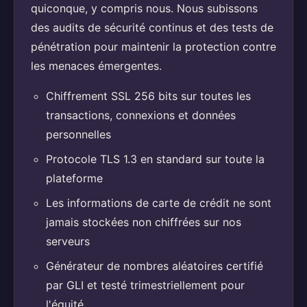
quiconque, y compris nous. Nous subissons
des audits de sécurité continus et des tests de
pénétration pour maintenir la protection contre
les menaces émergentes.
Chiffrement SSL 256 bits sur toutes les
transactions, connexions et données
personnelles
Protocole TLS 1.3 en standard sur toute la
plateforme
Les informations de carte de crédit ne sont
jamais stockées non chiffrées sur nos
serveurs
Générateur de nombres aléatoires certifié
par GLI et testé trimestriellement pour
l'équité